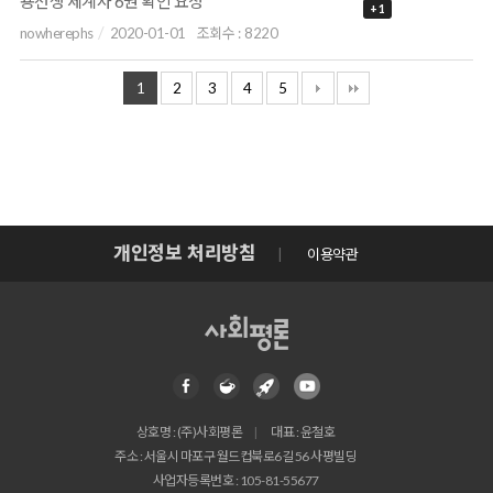
용선생 세계사 6권 확인 요청
+ 1
nowherephs
2020-01-01
조회수 :
8220
1
2
3
4
5
개인정보 처리방침
이용약관
상호명 : (주)사회평론
대표 : 윤철호
주소 : 서울시 마포구 월드컵북로6길 56 사평빌딩
사업자등록번호 : 105-81-55677