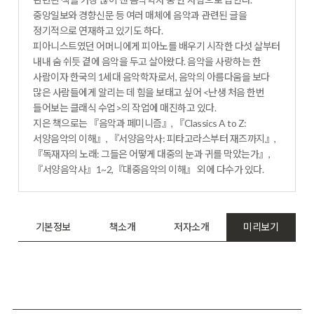
중앙일보와 경향신문 등 여러 매체에 음악과 관련된 글을
정기적으로 연재하고 있기도 하다.
피아니스트였던 어머니에게 피아노를 배우기 시작한 다섯 살부터
내내 숨 쉬듯 곁에 음악을 두고 살아왔다. 음악을 사랑하는 한
사람이자 한국의 1세대 음악학자로서, 음악의 아름다움을 보다
많은 사람들에게 알리는 데 힘을 보태고 싶어 <난생 처음 한번
들어보는 클래식 수업>의 작업에 매진하고 있다.
지은 책으로는 『음악과 페미니즘』, 『Classics A to Z:
서양음악의 이해』, 『서양음악사: 피타고라스부터 재즈까지』,
『독재자의 노래: 그들은 어떻게 대중의 눈과 귀를 막았는가』,
『서양음악사』1~2,『대중음악의 이해』 외에 다수가 있다.
기본정보
책소개
저자소개
미리보기