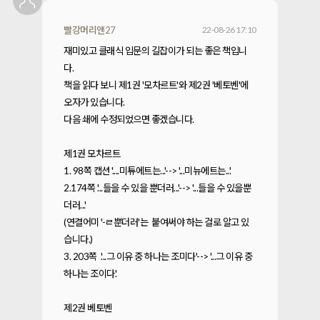
빨강머리앤27
22-08-26 17:10
재미있고 클래식 입문의 길잡이가 되는 좋은 책입니
다.
책을 읽다 보니 제1권 '모차르트'와 제2권 '베토벤'에
오자가 있습니다.
다음 쇄에 수정되었으면 좋겠습니다.
제1권 모차르트
1. 98쪽 캡션 '....미튜에트는...'--> '...미뉴에트는...'
2.174쪽 '...들을 수 있을 뿐더러...'--> '...들을 수 있을뿐
더러...'
(연결어미 '-ㄹ뿐더러'는 붙여써야 하는 걸로 알고 있
습니다.)
3. 203쪽 '...그 이유 중 하나는 조미다'--> '...그 이유 중
하나는 조이다.'
제2권 베토벤