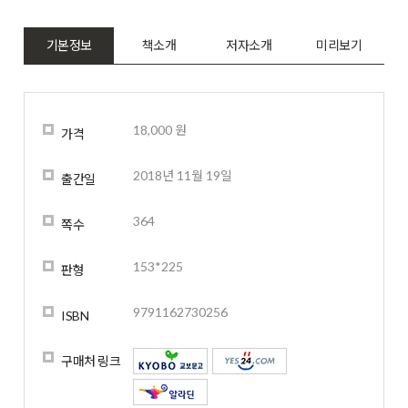
기본정보
책소개
저자소개
미리보기
18,000 원
가격
2018년 11월 19일
출간일
364
쪽수
153*225
판형
9791162730256
ISBN
구매처 링크