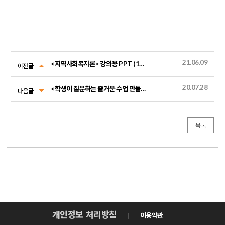
21.06.09
<지역사회복지론> 강의용 PPT (1~14장 전체, 6/14일자 업데이트)
이전글
20.07.28
<학생이 질문하는 즐거운 수업 만들기> (중등활동편) 활동지 파일
다음글
목록
개인정보 처리방침
이용약관