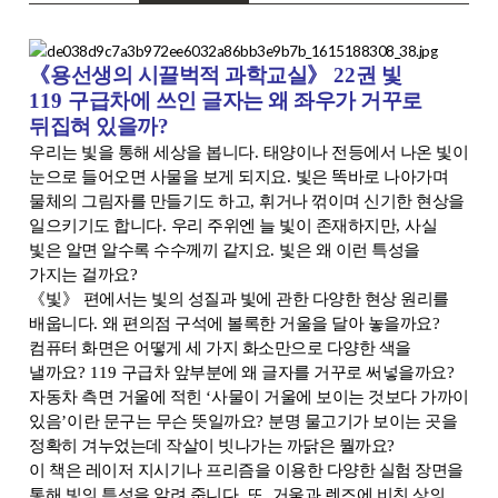
《
용선생의 시끌벅적 과학교실
》
22
권 빛
119
구급차에 쓰인 글자는 왜 좌우가 거꾸로
뒤집혀 있을까
?
우리는 빛을 통해 세상을 봅니다
.
태양이나 전등에서 나온 빛이
눈으로 들어오면 사물을 보게 되지요
.
빛은 똑바로 나아가며
물체의 그림자를 만들기도 하고
,
휘거나 꺾이며 신기한 현상을
일으키기도 합니다
.
우리 주위엔 늘 빛이 존재하지만
,
사실
빛은 알면 알수록 수수께끼 같지요
.
빛은 왜 이런 특성을
가지는 걸까요
?
《
빛
》
편에서는 빛의 성질과 빛에 관한 다양한 현상 원리를
배웁니다
.
왜 편의점 구석에 볼록한 거울을 달아 놓을까요
?
컴퓨터 화면은 어떻게 세 가지 화소만으로 다양한 색을
낼까요
? 119
구급차 앞부분에 왜 글자를 거꾸로 써넣을까요
?
자동차 측면 거울에 적힌
‘
사물이 거울에 보이는 것보다 가까이
있음
’
이란 문구는 무슨 뜻일까요
?
분명 물고기가 보이는 곳을
정확히 겨누었는데 작살이 빗나가는 까닭은 뭘까요
?
이 책은 레이저 지시기나 프리즘을 이용한 다양한 실험 장면을
통해 빛의 특성을 알려 줍니다
.
또
,
거울과 렌즈에 비친 상의