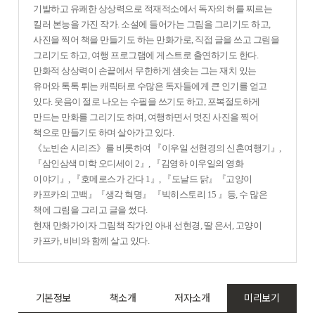
기발하고 유쾌한 상상력으로 적재적소에서 독자의 허를 찌르는
킬러 본능을 가진 작가. 소설에 들어가는 그림을 그리기도 하고,
사진을 찍어 책을 만들기도 하는 만화가로, 직접 글을 쓰고 그림을
그리기도 하고, 여행 프로그램에 게스트로 출연하기도 한다.
만화적 상상력이 손끝에서 무한하게 샘솟는 그는 재치 있는
유머와 톡톡 튀는 캐릭터로 수많은 독자들에게 큰 인기를 얻고
있다. 웃음이 절로 나오는 수필을 쓰기도 하고, 포복절도하게
만드는 만화를 그리기도 하며, 여행하면서 멋진 사진을 찍어
책으로 만들기도 하며 살아가고 있다.
《노빈손 시리즈》를 비롯하여 『이우일 선현경의 신혼여행기』,
『삼인삼색 미학 오디세이 2』, 『김영하 이우일의 영화
이야기』, 『호메로스가 간다 1』, 『도날드 닭』『고양이
카프카의 고백』『생각 혁명』 『빅히스토리 15 』등, 수 많은
책에 그림을 그리고 글을 썼다.
현재 만화가이자 그림책 작가인 아내 선현경, 딸 은서, 고양이
카프카, 비비와 함께 살고 있다.
기본정보
책소개
저자소개
미리보기