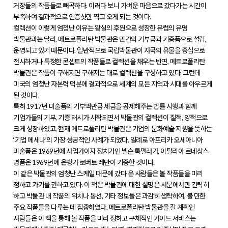
거장들의 작품들로 빼곡하다. 이러다 보니 가벼운 마음으로 갔다가는 시간이
부족하여 결과적으로 인증샷만 찍고 오게 되는 것이다.
컬렉션이 이렇게 엄청난 이유는 왕실의 후원으로 성장한 유럽의 유명
박물관과는 달리, 메트로폴리탄 박물관은 민간의 기부금과 기증품으로 설립,
운영되고 있기 때문이다. 일반적으로 국립박물관이 자국의 유물을 중심으로
전시하거나 특정한 콘셉트의 작품들로 컬렉션을 채우는 반면, 메트로폴리탄
박물관은 작품이 구해지면 구해지는 대로 컬렉션을 구성하고 있다. 그런데
미국의 엄청난 자본력 덕분에 결과적으로 세계의 모든 지역과 시대를 아우르게
된 것이다.
특히 1917년 미술품의 기부액만큼 세금을 공제해주는 법률 시행과 함께
기업가들의 기부, 기증 러시가 시작되면서 박물관의 컬렉션이 질적, 양적으로
크게 성장하였고, 현재 메트로폴리탄 박물관은 기업의 문화예술 지원을 뜻하는
‘기업 메세나’의 가장 성공적인 사례가 되었다. 일례로 아프리카 오세아니아
미술품은 1969년에 사업가이자 정치가인 넬슨 록펠러가, 이탈리아 르네상스
명품은 1969년에 은행가 로버트 레만이 기증한 것이다.
이 같은 박물관의 엄청난 스케일 때문에 갔다 온 사람들은 볼 작품들을 미리
정하고 가기를 권하고 있다. 이 책은 박물관에 대한 설명은 서문에서만 간략히
하고 박물관 내 작품의 위치나 동선, 기타 정보들은 과감히 생략하여, 볼 만한
주요 작품들을 다루는 데 집중하였다. 메트로폴리탄 박물관을 갈 계획인
사람들은 이 책을 통해 볼 작품을 미리 정하고 구체적인 가이드 서비스는