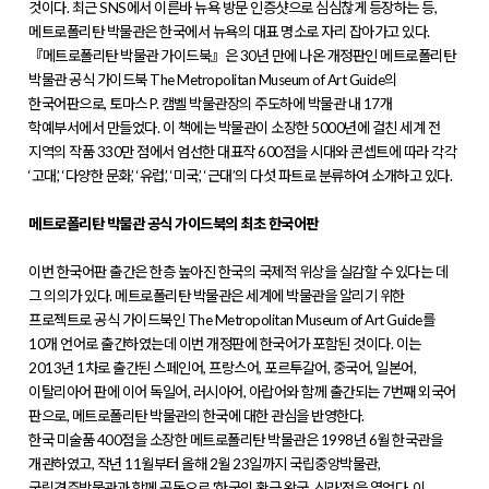
것이다. 최근 SNS에서 이른바 뉴욕 방문 인증샷으로 심심찮게 등장하는 등,
메트로폴리탄 박물관은 한국에서 뉴욕의 대표 명소로 자리 잡아가고 있다.
『메트로폴리탄 박물관 가이드북』은 30년 만에 나온 개정판인 메트로폴리탄
박물관 공식 가이드북 The Metropolitan Museum of Art Guide의
한국어판으로, 토마스 P. 캠벨 박물관장의 주도하에 박물관 내 17개
학예부서에서 만들었다. 이 책에는 박물관이 소장한 5000년에 걸친 세계 전
지역의 작품 330만 점에서 엄선한 대표작 600점을 시대와 콘셉트에 따라 각각
‘고대’, ‘다양한 문화’, ‘유럽’, ‘미국’, ‘근대’의 다섯 파트로 분류하여 소개하고 있다.
메트로폴리탄 박물관 공식 가이드북의 최초 한국어판
이번 한국어판 출간은 한층 높아진 한국의 국제적 위상을 실감할 수 있다는 데
그 의의가 있다. 메트로폴리탄 박물관은 세계에 박물관을 알리기 위한
프로젝트로 공식 가이드북인 The Metropolitan Museum of Art Guide를
10개 언어로 출간하였는데 이번 개정판에 한국어가 포함된 것이다. 이는
2013년 1차로 출간된 스페인어, 프랑스어, 포르투갈어, 중국어, 일본어,
이탈리아어 판에 이어 독일어, 러시아어, 아랍어와 함께 출간되는 7번째 외국어
판으로, 메트로폴리탄 박물관의 한국에 대한 관심을 반영한다.
한국 미술품 400점을 소장한 메트로폴리탄 박물관은 1998년 6월 한국관을
개관하였고, 작년 11월부터 올해 2월 23일까지 국립중앙박물관,
국립경주박물관과 함께 공동으로 '한국의 황금 왕국, 신라'전을 열었다. 이