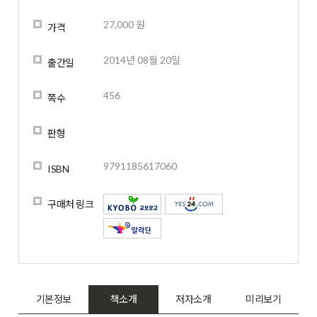
27,000 원
가격
2014년 08월 20일
출간일
456
쪽수
판형
9791185617060
ISBN
구매처 링크
기본정보
책소개
저자소개
미리보기