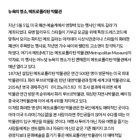
뉴욕의 명소, 메트로폴리탄 박물관
지난 5월 5일, 미국 패션·예술계에서 영향력 있는 행사인 ‘메트 갈라’가
개최되었다. 유명 할리우드 스타들이 기부금 모금을 위해 특정 드레스코드에
맞춰서 모이는 파티인 메트 갈라는 아카데미 시상식만큼이나 스타들의 화려한
패션이 주목받는 행사로, 작년엔 가수 싸이와 탤런트 고소영이 참석하기도
하였다. 여기서 메트(MET)는 메트로폴리탄 박물관(Metropolitan Museum)의
약자로, 이 행사는 어느덧 뉴욕의 명소가 된 맨해튼의 메트로폴리탄 박물관에서
매년 열리고 있다.
1870년 설립된 메트로폴리탄 박물관은 연간 500만 명이 방문하는 미국 최대
박물관이다. 파리 루브르박물관, 런던 대영박물관과 함께 세계 3대 박물관으로,
2014년 영국 경제주간지 《이코노미스트》의 조사 결과에 따르면 세계
박물관 연간 방문객 순위에서 파리 루브르박물관, 워싱턴 자연사박물관, 베이징
중국국가박물관에 이어 세계 4위를 차지하고 있다.
이처럼 화려한 명성의 메트로폴리탄 박물관은 한국인에게도 매력적인 곳이다.
아마 미국 드라마 [가십걸]을 본 사람이라면 주인공들이 앉아서 수다를 떠는 이
박물관의 입구 계단을 떠올릴 것이다. 여행사 투어가 아닌 자유 여행을 즐기는
사람들에게는 센트럴파크나 자유의 여신상 같은 기존 패키지 코스의
관광지보다 문화예술을 즐기기 좋은 메트로폴리탄 박물관이 더 매력적일