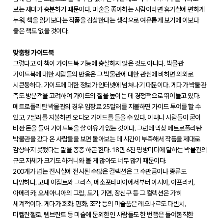
보는 재미가 충분하기 때문이다. 미술을 좋아하는 사람이라면 휴가철에 편하게
누워, 책을 읽기보다는 작품을 감상한다는 생각으로 여유롭게 보기에 이보다
좋은 책도 없을 것이다.
맞춤형 가이드북
그렇다고 이 책이 가이드북 기능에 충실하지 않은 것도 아니다. 박물관
가이드북에 대한 사람들의 반응은 그 박물관에 대한 관심에 비하면 의외로
시큰둥하다. 가이드에 대한 정보가 인터넷에 넘쳐나기 때문이다. 게다가 박물관
측도 방문객을 고려하여 가이드의 질을 높이는 데 경쟁적으로 뛰어들고 있다.
메트로폴리탄 박물관의 경우 입장료 25달러를 지불하면 가이드 투어를 할 수
있고, 7달러를 지불하면 오디오 가이드를 들을 수 있다. 이러니 사람들이 굳이
비싼 돈을 들여 가이드북을 살 이유가 없는 것이다. 그런데 막상 메트로폴리탄
박물관을 갔다 온 사람들을 보면 돌아보는 데 시간이 부족해서 작품을 제대로
감상하지 못했다는 말을 종종 하곤 한다. 18만 6천 평방미터에 달하는 박물관의
규모 자체가 크기도 하거니와 볼 게 많아도 너무 많기 때문이다.
200개가 넘는 전시실에 전시된 수많은 컬렉션은 그 수만큼이나 종류도
다양하다. 고대 이집트와 그리스, 메소포타미아에서부터 아시아, 아프리카,
아메리카, 오세아니아의 그림, 도기, 가면, 장신구 등 그 컬렉션은 가히
세계적이다. 게다가 회화, 판화, 조각 등의 미술품은 레오나르도 다빈치,
미켈란젤로, 렘브란트 등 미술에 문외한인 사람들도 한 번쯤은 들어봄직한