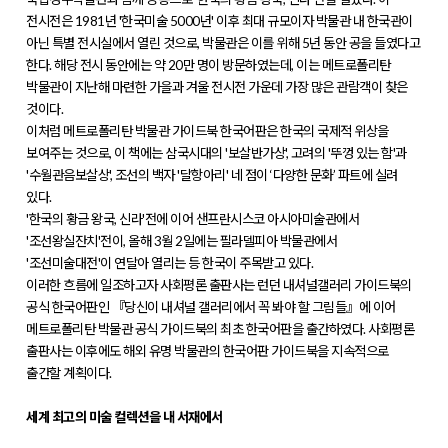
전시전은 1981년 '한국미술 5000년' 이후 최대 규모이자 박물관 내 한국관이
아닌 특별 전시실에서 열린 것으로, 박물관은 이를 위해 5년 동안 공을 들였다고
한다. 해당 전시 동안에는 약 20만 명이 방문하였는데, 이는 메트로폴리탄
박물관이 지난해 마련한 가을과 겨울 전시전 가운데 가장 많은 관람객이 찾은
것이다.
이처럼 메트로폴리탄 박물관 가이드북 한국어판은 한국의 국제적 위상을
보여주는 것으로, 이 책에는 삼국시대의 '보살반가상', 고려의 '뚜껑 있는 함'과
'수월관음보살상', 조선의 백자 '달항아리' 네 점이 ‘다양한 문화’ 파트에 실려
있다.
'한국의 황금 왕국, 신라'전에 이어 샌프란시스코 아시아미술관에서
'조선왕실잔치'전이, 올해 3월 2일에는 필라델피아 박물관에서
'조선미술대전'이 연달아 열리는 등 한국이 주목받고 있다.
이러한 흐름에 일조하고자 사회평론 출판사는 런던 내셔널갤러리 가이드북의
공식 한국어판인 『당신이 내셔널 갤러리에서 꼭 봐야 할 그림들』에 이어
메트로폴리탄 박물관 공식 가이드북의 최초 한국어판을 출간하였다. 사회평론
출판사는 이후에도 해외 유명 박물관의 한국어판 가이드북을 지속적으로
출간할 계획이다.
세계 최고의 미술 컬렉션을 내 서재에서