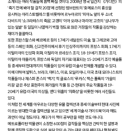
소개되는 여러 작품들에 흠뻑 빠질 것이다. 2008년 영국 일간지 《가디언》의
‘죽기 전에 봐야 할 걸작 20점’에 선정된 렘브란트의 '호메로스의 흉상을
응시하는 아리스토텔레스'를 비롯하여 르누아르의 '피아노 앞의 두 소녀',
다비드의 '소크라테스의 죽음', 고갱의 '이아 오라나 마리아', 고흐의 '삼나무가
있는 밀밭' 등 일일이 나열하기 벅찰 정도로 많은 거장들의 작품을 감상하는
재미가 쏠쏠하다.
또한 프란스할스와 베르메르 등의 17세기 네덜란드 미술, 엘 그레코와 고야
등의 스페인 회화, 신고전주의에서 후기 인상주의까지의 프랑스 회화, 17세기
이탈리아의 인상파 회화, 이탈리아 르네상스 조각, 18-19세기 프랑스 조각,
이탈리아 마욜리카, 프랑스와 독일의 자기로 대표되는 15-20세기 조각 예술품
등 중세부터 현대까지의 작품들이 있어 유럽 미술사 전체를 개괄할 수 있다.
이에 더하여 발튀스, 브라크, 마티스, 미로, 모딜리아니, 미국 초대 모더니스트의
작품들이나 재스퍼 존스의 '백기', 척 클로스의 '루카스', 잭슨 폴록의 '가을의
리듬' 같은 추상 표현주의 화가들의 작품 등 근·현대의 주요 작품들과 19-
20세기 유럽·미국의 의상들, 앤디 워홀의 '자화상'을 비롯한 여러 사진들도
있다.
이처럼 전 세계를 아우르는 다양한 유물 컬렉션과 중세 미술부터 현대 사진에
이르는 방대한 미술 컬렉션을 보고 있으면 ‘세계 미술사 가이드북’이라 해도
과언이 아닐 정도이다. 게다가 이 책이 공부만을 위한 것도 아니다.
메트로폴리탄 박물관이 소장한 600점의 걸작들을 핵심만 간략히 한 설명과
함께 큼직한 도판으로 실어, 부담 없이 손 가는 대로 아무 페이지나 펼쳐 봐도