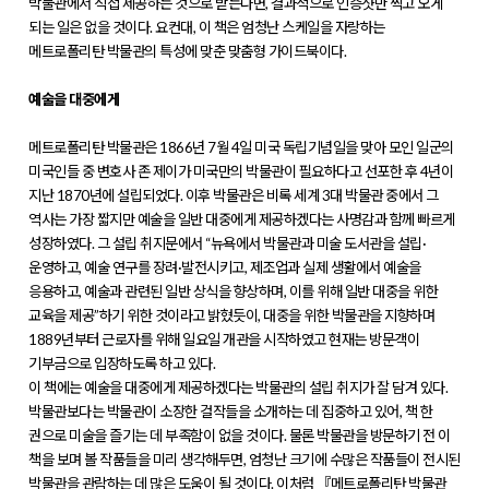
박물관에서 직접 제공하는 것으로 받는다면, 결과적으로 인증샷만 찍고 오게
되는 일은 없을 것이다. 요컨대, 이 책은 엄청난 스케일을 자랑하는
메트로폴리탄 박물관의 특성에 맞춘 맞춤형 가이드북이다.
예술을 대중에게
메트로폴리탄 박물관은 1866년 7월 4일 미국 독립기념일을 맞아 모인 일군의
미국인들 중 변호사 존 제이가 미국만의 박물관이 필요하다고 선포한 후 4년이
지난 1870년에 설립되었다. 이후 박물관은 비록 세계 3대 박물관 중에서 그
역사는 가장 짧지만 예술을 일반 대중에게 제공하겠다는 사명감과 함께 빠르게
성장하였다. 그 설립 취지문에서 “뉴욕에서 박물관과 미술 도서관을 설립·
운영하고, 예술 연구를 장려·발전시키고, 제조업과 실제 생활에서 예술을
응용하고, 예술과 관련된 일반 상식을 향상하며, 이를 위해 일반 대중을 위한
교육을 제공”하기 위한 것이라고 밝혔듯이, 대중을 위한 박물관을 지향하며
1889년부터 근로자를 위해 일요일 개관을 시작하였고 현재는 방문객이
기부금으로 입장하도록 하고 있다.
이 책에는 예술을 대중에게 제공하겠다는 박물관의 설립 취지가 잘 담겨 있다.
박물관보다는 박물관이 소장한 걸작들을 소개하는 데 집중하고 있어, 책 한
권으로 미술을 즐기는 데 부족함이 없을 것이다. 물론 박물관을 방문하기 전 이
책을 보며 볼 작품들을 미리 생각해두면, 엄청난 크기에 수많은 작품들이 전시된
박물관을 관람하는 데 많은 도움이 될 것이다. 이처럼 『메트로폴리탄 박물관