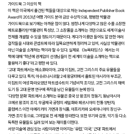
가이드북 그 이상의 책
이 책은 미국에서 출간된 책들을 대상으로 하는 Independent Publisher Book
Award의 2013년 여행 가이드 분야 금상 수상작으로, 평범한 박물관
가이드북으로 보기에는 아까운 점이 많다. 엄청나게 다양하고 많은 수를 소장한
메트로폴리탄 박물관의 특성상, 그 소장품을 소개하는 것만으로도 세계 미술사
전체를 개괄할 수 있을 정도이기 때문이다. 게다가 이름만 들어도 알 만한 여러
걸작들을 시대와 콘셉트에 따라 일목요연하게 정리하고 있어, 사실상 박물관이
아닌 미술을 소개하는 책이라 할 수 있다. 실제로 《뉴욕타임스》에서는 이
책에 대해 “학년에 관계없이 선생님들이 전 세계의 미술을 소개하는 책으로
활용하기 좋다”라고 평한 바 있다.
‘고대’ 파트에서는 메소포타미아, 고대 이집트, 고전 그리스의 주요 유물들을
다루고 있다. 특히, 아슈르나시르팔 2세 왕궁터에서 출토된 아시리아 부조군,
이집트의 여성 파라오였던 하트셉수트의 기념비적 조각상, 고전 그리스의 채색
도기 등 고대 문명 연구에 족적을 남긴 유물들이 눈에 띈다.
‘다양한 문화’ 파트에서 소개하는 유물은 중국 상 왕조의 청동기, 동남아시아
크메르 왕조의 조각, 무굴제국 궁정의 세밀화와 페르시아의 전통 양탄자,
콜럼버스 이전 아메리카의 가면과 장식품, 아프리카와 오세아니아의 장신구·
가면·조각 등으로, 그야말로 전 세계를 망라한다. 또한 무기와 갑옷, 악기 등 다소
독특한 유물들도 실려 있어 보는 재미를 더한다.
서양 미술에 관심 있는 사람이라면 이어지는 ‘유럽’, ‘미국’, ‘근대’ 파트에서