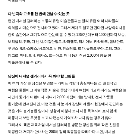
다 빈치와 고흐를 한 번에 만날 수 있는 곳
런던 내셔널 갤러리는 보통의 유럽 미술관들과는 달리 유럽 여러 나라들의
회화를 시대순으로 전시하고 있다. 그래서 제대로 알고만 간다면 서양회화사를
한 미술관에서 체계적으로 한눈에 볼 수 있다. 1250년대부터 1900년까지 보슈,
보티첼리, 뒤러, 다 빈치, 미켈란젤로, 라파엘로, 티치아노, 카라바조, 렘브란트,
루벤스, 벨라스케스, 베르메르, 세잔, 컨스터블, 드가, 들라크루아, 고갱, 고흐,
앵그르, 마네, 모네, 피카소, 르누아르, 터너 등의 작품 2,000여 점을 한
미술관에서 볼 수 있다.
당신이 내셔널 갤러리에서 꼭 봐야 할 그림들
이 책의 가장 큰 장점은 무엇보다 가이드 역할에 충실하다는 점. 일반적인
여행은 물론이고 미술작품, 미술관 중심의 테마 여행이라고 하더라도 여행은 늘
시간에 쫓기게 마련이다. 게다가 2,000여 점이라는 방대한 전시 작품들
한가운데 던져진다면, 어떤 것을 더 눈여겨 감상해야 할지 현장에서 판단하는
것은 거의 불가능한 일이다. 상황이 이렇다 보니 다음 목적지에 늦지 않게
허둥대다 보면 무엇을 보고 나왔는지 기억조차 나지 않는 경우가 많다.
그래서 이 책은 제목처럼 내셔널 갤러리를 방문한 당신을 위해 작은 친절을
제공한다. 저자가 안내하는 200여 점의 작품들을 따라가다 보면, 내셔널