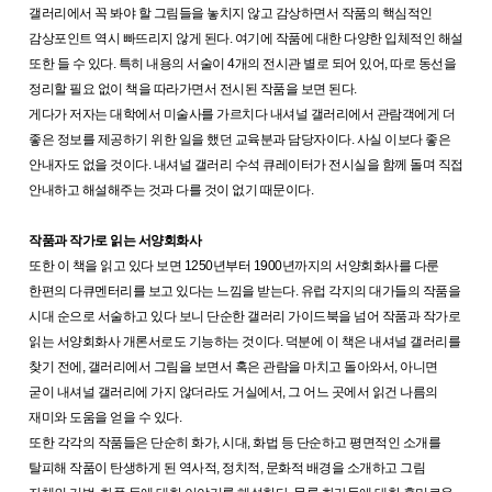
갤러리에서 꼭 봐야 할 그림들을 놓치지 않고 감상하면서 작품의 핵심적인
감상포인트 역시 빠뜨리지 않게 된다. 여기에 작품에 대한 다양한 입체적인 해설
또한 들 수 있다. 특히 내용의 서술이 4개의 전시관 별로 되어 있어, 따로 동선을
정리할 필요 없이 책을 따라가면서 전시된 작품을 보면 된다.
게다가 저자는 대학에서 미술사를 가르치다 내셔널 갤러리에서 관람객에게 더
좋은 정보를 제공하기 위한 일을 했던 교육분과 담당자이다. 사실 이보다 좋은
안내자도 없을 것이다. 내셔널 갤러리 수석 큐레이터가 전시실을 함께 돌며 직접
안내하고 해설해주는 것과 다를 것이 없기 때문이다.
작품과 작가로 읽는 서양회화사
또한 이 책을 읽고 있다 보면 1250년부터 1900년까지의 서양회화사를 다룬
한편의 다큐멘터리를 보고 있다는 느낌을 받는다. 유럽 각지의 대가들의 작품을
시대 순으로 서술하고 있다 보니 단순한 갤러리 가이드북을 넘어 작품과 작가로
읽는 서양회화사 개론서로도 기능하는 것이다. 덕분에 이 책은 내셔널 갤러리를
찾기 전에, 갤러리에서 그림을 보면서 혹은 관람을 마치고 돌아와서, 아니면
굳이 내셔널 갤러리에 가지 않더라도 거실에서, 그 어느 곳에서 읽건 나름의
재미와 도움을 얻을 수 있다.
또한 각각의 작품들은 단순히 화가, 시대, 화법 등 단순하고 평면적인 소개를
탈피해 작품이 탄생하게 된 역사적, 정치적, 문화적 배경을 소개하고 그림