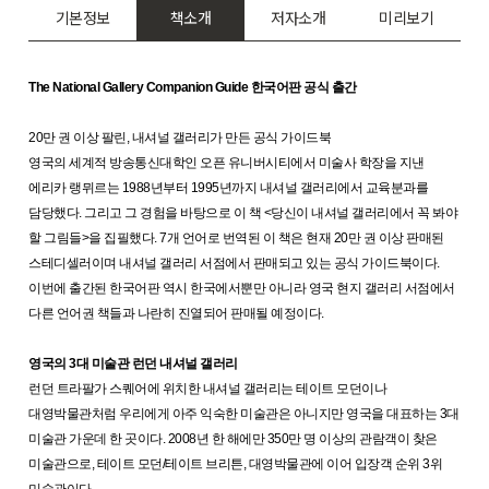
기본정보
책소개
저자소개
미리보기
The National Gallery Companion Guide 한국어판 공식 출간
20만 권 이상 팔린, 내셔널 갤러리가 만든 공식 가이드북
영국의 세계적 방송통신대학인 오픈 유니버시티에서 미술사 학장을 지낸
에리카 랭뮈르는 1988년부터 1995년까지 내셔널 갤러리에서 교육분과를
담당했다. 그리고 그 경험을 바탕으로 이 책 <당신이 내셔널 갤러리에서 꼭 봐야
할 그림들>을 집필했다. 7개 언어로 번역된 이 책은 현재 20만 권 이상 판매된
스테디셀러이며 내셔널 갤러리 서점에서 판매되고 있는 공식 가이드북이다.
이번에 출간된 한국어판 역시 한국에서뿐만 아니라 영국 현지 갤러리 서점에서
다른 언어권 책들과 나란히 진열되어 판매될 예정이다.
영국의 3대 미술관 런던 내셔널 갤러리
런던 트라팔가 스퀘어에 위치한 내셔널 갤러리는 테이트 모던이나
대영박물관처럼 우리에게 아주 익숙한 미술관은 아니지만 영국을 대표하는 3대
미술관 가운데 한 곳이다. 2008년 한 해에만 350만 명 이상의 관람객이 찾은
미술관으로, 테이트 모던/테이트 브리튼, 대영박물관에 이어 입장객 순위 3위
미술관이다.