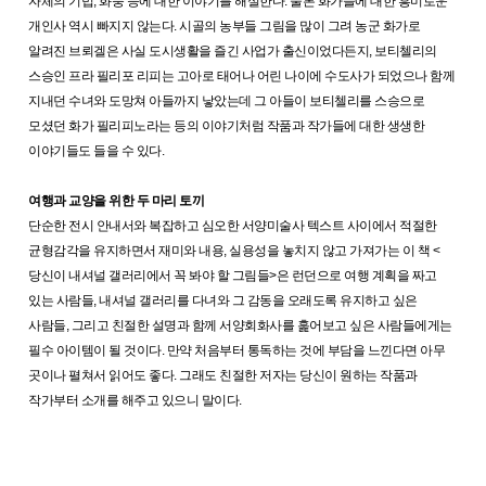
자체의 기법, 화풍 등에 대한 이야기를 해설한다. 물론 화가들에 대한 흥미로운
개인사 역시 빠지지 않는다. 시골의 농부들 그림을 많이 그려 농군 화가로
알려진 브뢰겔은 사실 도시생활을 즐긴 사업가 출신이었다든지, 보티첼리의
스승인 프라 필리포 리피는 고아로 태어나 어린 나이에 수도사가 되었으나 함께
지내던 수녀와 도망쳐 아들까지 낳았는데 그 아들이 보티첼리를 스승으로
모셨던 화가 필리피노라는 등의 이야기처럼 작품과 작가들에 대한 생생한
이야기들도 들을 수 있다.
여행과 교양을 위한 두 마리 토끼
단순한 전시 안내서와 복잡하고 심오한 서양미술사 텍스트 사이에서 적절한
균형감각을 유지하면서 재미와 내용, 실용성을 놓치지 않고 가져가는 이 책 <
당신이 내셔널 갤러리에서 꼭 봐야 할 그림들>은 런던으로 여행 계획을 짜고
있는 사람들, 내셔널 갤러리를 다녀와 그 감동을 오래도록 유지하고 싶은
사람들, 그리고 친절한 설명과 함께 서양회화사를 훑어보고 싶은 사람들에게는
필수 아이템이 될 것이다. 만약 처음부터 통독하는 것에 부담을 느낀다면 아무
곳이나 펼쳐서 읽어도 좋다. 그래도 친절한 저자는 당신이 원하는 작품과
작가부터 소개를 해주고 있으니 말이다.