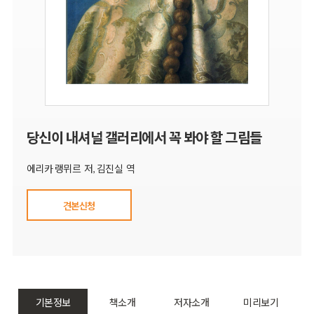
당신이 내셔널 갤러리에서 꼭 봐야 할 그림들
에리카 랭뮈르 저, 김진실 역
견본신청
기본정보
책소개
저자소개
미리보기