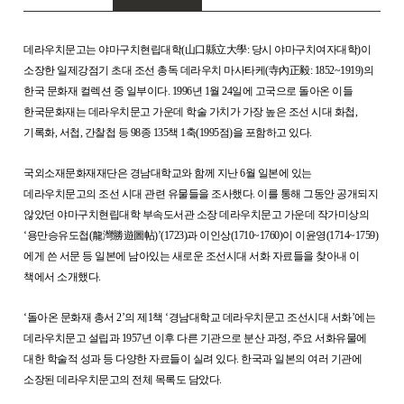
데라우치문고는 야마구치현립대학(山口縣立大學: 당시 야마구치여자대학)이
소장한 일제강점기 초대 조선 총독 데라우치 마사타케(寺內正毅: 1852~1919)의
한국 문화재 컬렉션 중 일부이다. 1996년 1월 24일에 고국으로 돌아온 이들
한국문화재는 데라우치문고 가운데 학술 가치가 가장 높은 조선 시대 화첩,
기록화, 서첩, 간찰첩 등 98종 135책 1축(1995점)을 포함하고 있다.
국외소재문화재재단은 경남대학교와 함께 지난 6월 일본에 있는
데라우치문고의 조선 시대 관련 유물들을 조사했다. 이를 통해 그동안 공개되지
않았던 야마구치현립대학 부속도서관 소장 데라우치문고 가운데 작가미상의
‘용만승유도첩(龍灣勝遊圖帖)’(1723)과 이인상(1710~1760)이 이윤영(1714~1759)
에게 쓴 서문 등 일본에 남아있는 새로운 조선시대 서화 자료들을 찾아내 이
책에서 소개했다.
‘돌아온 문화재 총서 2’의 제1책 ‘경남대학교 데라우치문고 조선시대 서화’에는
데라우치문고 설립과 1957년 이후 다른 기관으로 분산 과정, 주요 서화유물에
대한 학술적 성과 등 다양한 자료들이 실려 있다. 한국과 일본의 여러 기관에
소장된 데라우치문고의 전체 목록도 담았다.