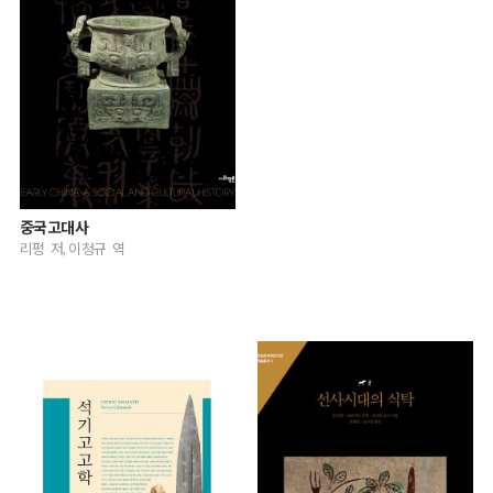
중국고대사
리펑 저, 이청규 역