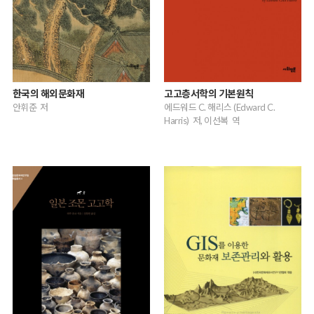
한국의 해외문화재
고고층서학의 기본원칙
안휘준 저
에드워드 C. 해리스 (Edward C.
Harris) 저, 이선복 역