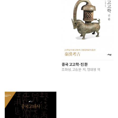
중국 고고학-진.한
조화성, 고숭문 저, 정대영 역