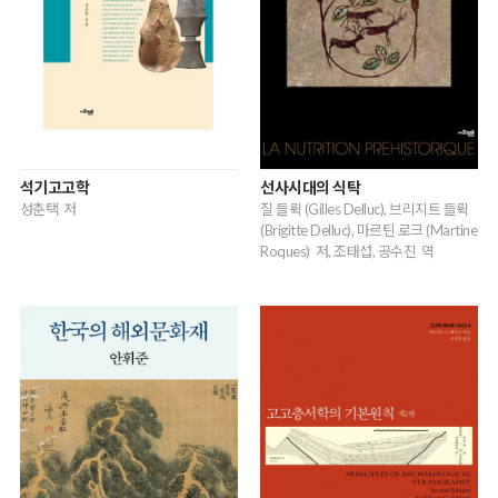
석기고고학
선사시대의 식탁
성춘택 저
질 들뤽 (Gilles Delluc), 브리지트 들뤽
(Brigitte Delluc), 마르틴 로크 (Martine
Roques) 저, 조태섭, 공수진 역