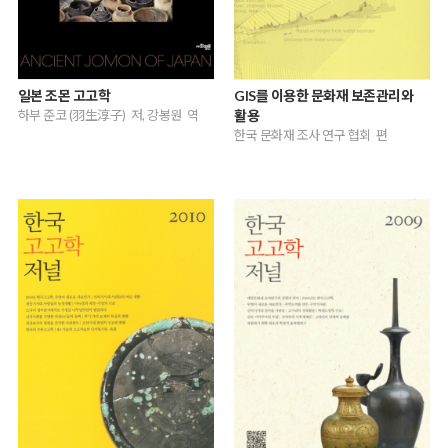
일본 조몬 고고학
GIS를 이용한 문화재 보존관리와
하부 준코 (羽生淳子) 저, 강봉원 역
활용
한국 문화재 조사 연구 협회 편