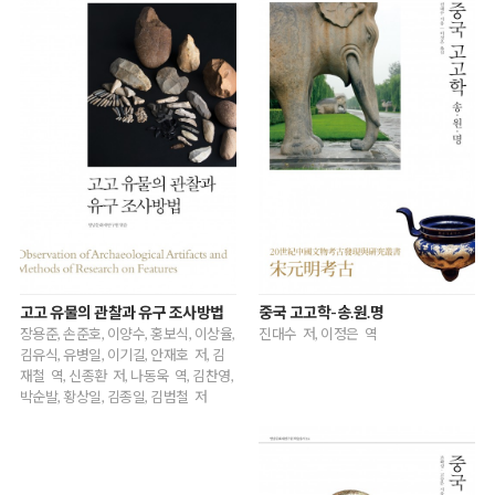
고고 유물의 관찰과 유구 조사방법
중국 고고학-송.원.명
장용준, 손준호, 이양수, 홍보식, 이상율,
진대수 저, 이정은 역
김유식, 유병일, 이기길, 안재호 저, 김
재철 역, 신종환 저, 나동욱 역, 김찬영,
박순발, 황상일, 김종일, 김범철 저